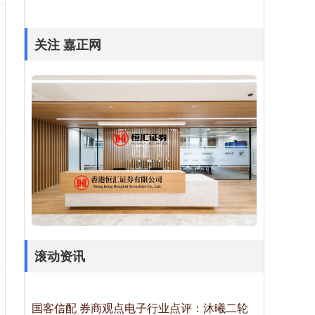
关注 嘉正网
滚动资讯
国客信配 券商观点电子行业点评：沐曦二轮