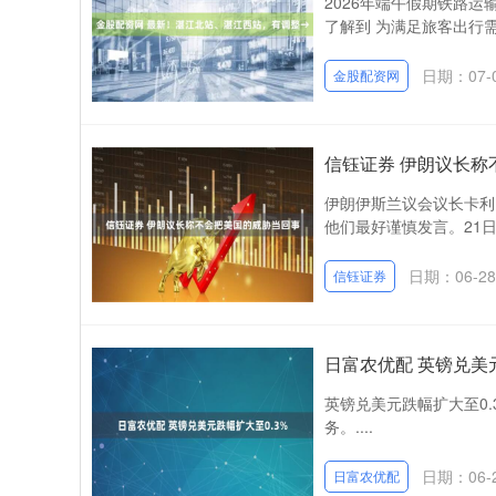
2026年端午假期铁路运输
了解到 为满足旅客出行需求
日期：07-
金股配资网
信钰证券 伊朗议长称
伊朗伊斯兰议会议长卡利
他们最好谨慎发言。21日
日期：06-28
信钰证券
日富农优配 英镑兑美元
英镑兑美元跌幅扩大至0
务。....
日期：06-
日富农优配