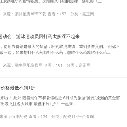
山披锦绣”的豪情畅想。这段经久传唱的旋律，随电影《....
来源：驷裕配资APP下载
查看：
157
分类：
嘉正网
药运动会，游泳运动员因打药太多浮不起来
，使用兴奋剂是最大的禁忌，轻则取消成绩，重则禁赛入刑。 但你不
放一边，如果想打什么药就打什么药，想吃什么药就吃什么药....
来源：融牛网配资官网
查看：
101
分类：
嘉正网
海价格最低不到1折
来啦！ 此外 随着端午节和暑假临近 6月成为旅游“抢跑”捡漏的黄金窗
海出发飞往各大城市 最低不到1折！ 一起来....
来源：恒康配资
查看：
124
分类：
配资114平台查询