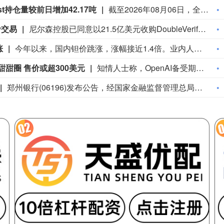
Trust持仓量较前日增加42.17吨
截至2026年08月06日，全球最大的白银ETF iShares Silver Trust持仓量为15172.99吨，较前一个交易日增加42.17吨。
y交易
尼尔森控股已同意以21.5亿美元收购DoubleVerify控股公司，意在强化自身评级业务。这家评级服务商发布声明称，DoubleVerify投资者将获得每股13.60美元的对价，较截至8月5日该股60个交易日成交量加权平均价溢价60%。声明显示，普罗维登斯股权合伙有限责任公司旗下关联基金持有DoubleVerify流通普通股的11.8%，已同意投出赞成票支持本次交易。DoubleVerify周四纽约盘中下跌2.3%，报11.71美元，公司市值约18亿美元。该股常规交易收盘后上涨至13.25美元。
涨
今年以来，国内钽价跳涨，涨幅接近1.4倍。业内人士表示，此轮钽价大涨的主因是全球钽金属供需格局的结构性失衡：供应端，全球钽矿供应链较为脆弱，供给刚性显著；需求端，AI算力产业爆发打开行业增长空间，钽电容、钽靶材等增长弹性较高。在高景气行情驱动下，国内钽电容企业加速突围，拓展AI算力等高附加值民用市场，推动高端钽电容国产化替代进程提速。
甜甜圈 售价或超300美元
知情人士称，OpenAI备受期待的新设备将采用独特外形，并配备可动部件，这赋予其更鲜明的人格特征，售价可能超过300美元。因相关工作保密而要求匿名的知情人士称，这款产品大体上是一款没有显示屏的智能音箱，外形类似甜甜圈，大小约与冰球相当。设计理念是让用户能够单手拿着设备在家中移动。OpenAI希望通过这款计划于2027年发布的产品开辟新领域。知情人士称，该设备将被定位为一款以人工智能(AI)为核心、能够帮助用户完成各种任务的电脑。外观设计也有望帮助其在现有智能音箱中脱颖而出；目前，这一品类主要由亚马逊和Alphabet Inc.旗下谷歌主导。
郑州银行(06196)发布公告，经国家金融监督管理总局河南监管局和中国人民银行批准，本行于近日在全国银行间债券市场成功发行“郑州银行股份有限公司2026年二级资本债券”(本期债券)。本期债券于2026年8月4日簿记建档，并于2026年8月6日完成缴款，发行规模为人民币60亿元，为10年期固定利率债券，票面利率为1.97%，在第5年末附有条件的发行人赎回权。本期债券募集资金将依据适用法律和监管部门的批准，用于补充本行二级资本。