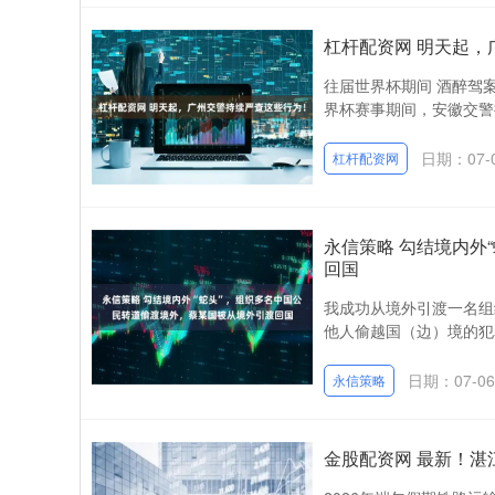
杠杆配资网 明天起，
往届世界杯期间 酒醉驾案例
界杯赛事期间，安徽交警接
日期：07-
杠杆配资网
永信策略 勾结境内外
回国
我成功从境外引渡一名组
他人偷越国（边）境的犯罪
日期：07-06
永信策略
金股配资网 最新！湛