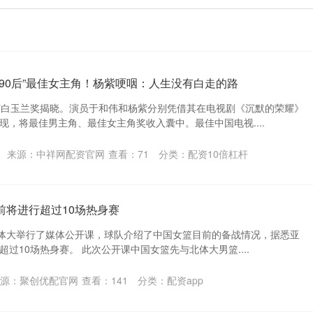
“90后”最佳女主角！杨紫哽咽：人生没有白走的路
节白玉兰奖揭晓。演员于和伟和杨紫分别凭借其在电视剧《沉默的荣耀》
现，将最佳男主角、最佳女主角奖收入囊中。最佳中国电视....
来源：中祥网配资官网
查看：
71
分类：
配资10倍杠杆
前将进行超过10场热身赛
北体大举行了媒体公开课，球队介绍了中国女篮目前的备战情况，据悉亚
过10场热身赛。 此次公开课中国女篮先与北体大男篮....
源：聚创优配官网
查看：
141
分类：
配资app