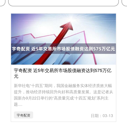
宇奇配资 近5年交易所市场股债融资达到575万亿
元
新华社电“十四五”期间，我国金融服务实体经济质效大幅
提升，推动经济持续回升向好和高质量发展。这是记者从
国新办9月22日举行的“高质量完成‘十四五’规划”系列主
题....
宇奇配资
日期：03-13