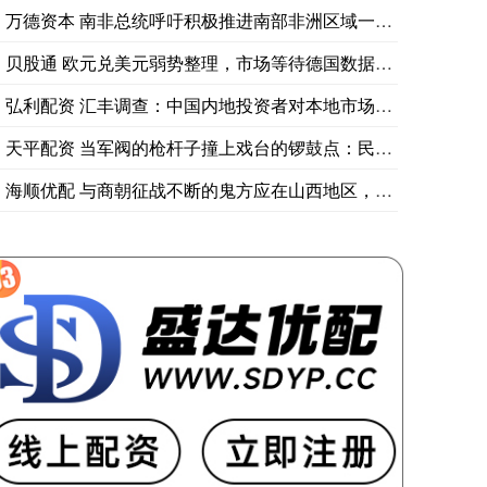
万德资本 南非总统呼吁积极推进南部非洲区域一体化
贝股通 欧元兑美元弱势整理，市场等待德国数据指引
弘利配资 汇丰调查：中国内地投资者对本地市场的信心领跑全球
天平配资 当军阀的枪杆子撞上戏台的锣鼓点：民国梨园的生存法则
海顺优配 与商朝征战不断的鬼方应在山西地区，商周之际还处于氏