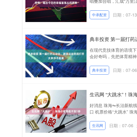
唱叠加合唱，汇成“万里江
日期：07-13
中承配资
典丰投资 第一届打
在现代竞技体育的语境下
会好奇吗，先把体育精神
日期：07-06
典丰投资
生讯网 “大跳水”！珠
好消息 珠海⇋长治新航线
口 机票价格“大跳水” 珠
日期：07-06
生讯网