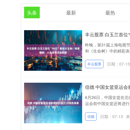
头条
最新
最热
丰云股票 白玉兰首位
昨晚，第31届上海电视
和《生命树》中的精彩表
日期：07-13
丰云股票
信德 中国女篮亚运会
6月26日，中国女篮在
运会前中国女篮还将进行超
日期：07-13
来
信德