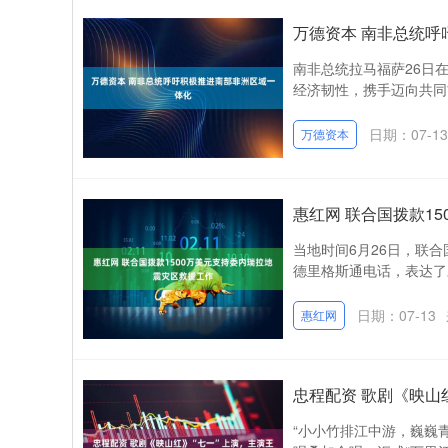
万德资本 南非总统呼
南非总统拉马福萨26日
经济韧性，携手迈向共同繁
日期：07-13
万德资本
惠红网 联合国拨款1
当地时间6月26日，联
德里格斯通电话，表达了
日期：07-13
惠红网
忠程配资 歌剧《映山
“小小竹排江中游，巍巍