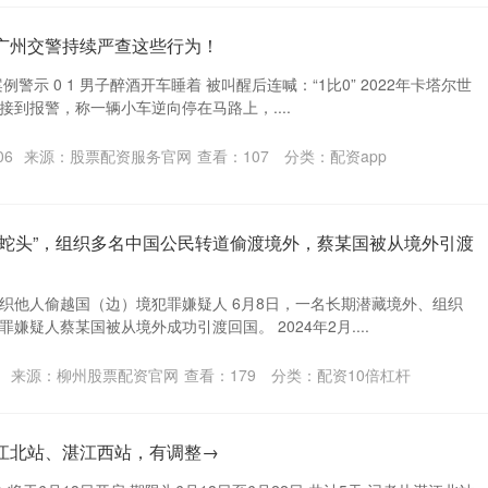
广州交警持续严查这些行为！
警示 0 1 男子醉酒开车睡着 被叫醒后连喊：“1比0” 2022年卡塔尔世
到报警，称一辆小车逆向停在马路上，....
06
来源：股票配资服务官网
查看：
107
分类：
配资app
“蛇头”，组织多名中国公民转道偷渡境外，蔡某国被从境外引渡
织他人偷越国（边）境犯罪嫌疑人 6月8日，一名长期潜藏境外、组织
嫌疑人蔡某国被从境外成功引渡回国。 2024年2月....
来源：柳州股票配资官网
查看：
179
分类：
配资10倍杠杆
江北站、湛江西站，有调整→