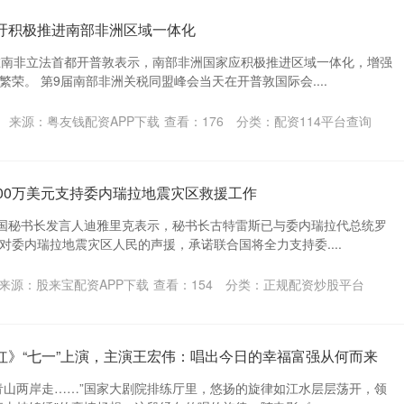
吁积极推进南部非洲区域一体化
在南非立法首都开普敦表示，南部非洲国家应积极推进区域一体化，增强
荣。 第9届南部非洲关税同盟峰会当天在开普敦国际会....
来源：粤友钱配资APP下载
查看：
176
分类：
配资114平台查询
500万美元支持委内瑞拉地震灾区救援工作
合国秘书长发言人迪雅里克表示，秘书长古特雷斯已与委内瑞拉代总统罗
对委内瑞拉地震灾区人民的声援，承诺联合国将全力支持委....
来源：股来宝配资APP下载
查看：
154
分类：
正规配资炒股平台
红》“七一”上演，主演王宏伟：唱出今日的幸福富强从何而来
青山两岸走……”国家大剧院排练厅里，悠扬的旋律如江水层层荡开，领