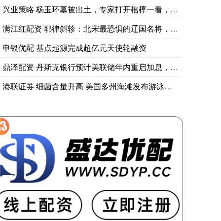
兴业策略 杨玉环墓被出土，专家打开棺椁一看，千年前“传言”竟
满江红配资 耶律斜轸：北宋最恐惧的辽国名将，杨家将神话的“终
申银优配 基点起源完成超亿元天使轮融资
鼎泽配资 丹斯克银行预计美联储年内重启加息，多家机构推迟降息
港联证券 细菌含量升高 美国多州海滩发布游泳警告