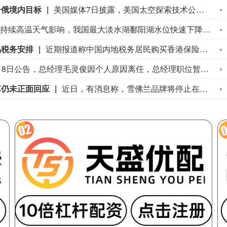
击俄境内目标
美国媒体7日披露，美国太空探索技术公司(SpaceX)创始人马斯克明确拒绝允许乌克兰军方利用SpaceX旗下卫星互联网系统“星链”打击俄罗斯境内目标。美国《大西洋》杂志以乌前国防部长费多罗夫两名“身边人”为消息源报道，费多罗夫此前一直在推动利用“星链”打击俄罗斯境内目标，曾尝试通过私下渠道与马斯克接触，但遭到后者拒绝。“截至目前，（马斯克）没有作出同意的决定。”报道称，马斯克之所以拒绝乌方用“星链”对俄进行纵深打击，是担心危机进一步升级。2022年乌克兰危机全面升级后，马斯克曾免费向乌克兰提供数万个“星链”终端。但他后来频频与乌方发生争执，敦促后者与俄方达成和平协议。（新华社）
受近期持续高温天气影响，我国最大淡水湖鄱阳湖水位快速下降。截至8月8日8时，鄱阳湖标志性水文站星子站水位下降至13.97米，较昨日下降0.13米，鄱阳湖湖口站水位下降至13.84米，湖区两岸退水痕迹明显。（央视新闻）
品税务安排
近期报道称中国内地税务居民购买香港保险的收益被纳入征税范围。对此，香港保险监管局回应记者称，政府和保监局正密切注意内地有关金融产品税务安排的最新发展，同时会与业界保持紧密沟通。中国居民就境外投资收益必须依法申报及缴税的要求一直存在，市场不用过度解读或作出揣测。香港保险市场发展成熟，产品设计灵活先进，可提供货币选择、环球资产配置、人生规划、财富传承等专业服务，相信对内地客户有一定吸引力。（财联社)
根据国融基金8月8日公告，总经理毛灵俊因个人原因离任，总经理职位暂由张圆辉代任。根据国融基金安排，该公司董事会选举韩光华拟任公司总经理，待韩光华完成相关程序后履职。
车仍未正面回应
近日，有消息称，雪佛兰品牌将停止在中国市场销售。通用汽车方面回应称，会继续在中国生产雪佛兰产品，并且积极探索在美国以外的海外市场机遇。同时，依旧会为现有的中国雪佛兰车主提供完善的售后服务保障。8月5日，上汽集团与通用汽车签署合资续约协议，将上汽通用合资期限延长20年至2047年。但对于中国市场的销售问题，通用汽车方面并没有正面回应。（21财经）