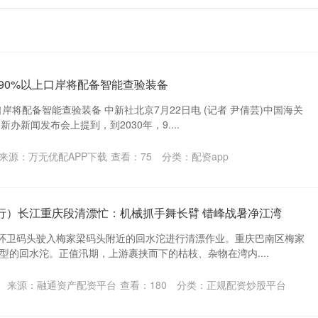
国90%以上口岸将配备智能查验装备
口岸将配备智能查验装备 中新社北京7月22日电 (记者 尹倩芸)中国海关
办新闻发布会上提到，到2030年，9....
来源：万无优配APP下载
查看：
75
分类：
配资app
行）长江重庆段清漂忙：机械抓手舞长臂 错峰战暑净江湾
洞环卫码头驶入梅家梁码头附近的回水沱进行清漂作业。重庆巴南区梅家
型的回水沱。正值汛期，上游裹挟而下的枯枝、杂物在湾内....
来源：融通资产配资平台
查看：
180
分类：
正规配资炒股平台