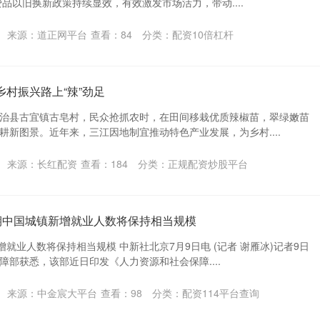
费品以旧换新政策持续显效，有效激发市场活力，带动....
来源：道正网平台
查看：
84
分类：
配资10倍杠杆
乡村振兴路上“辣”劲足
治县古宜镇古皂村，民众抢抓农时，在田间移栽优质辣椒苗，翠绿嫩苗
耕新图景。近年来，三江因地制宜推动特色产业发展，为乡村....
来源：长红配资
查看：
184
分类：
正规配资炒股平台
时期中国城镇新增就业人数将保持相当规模
增就业人数将保持相当规模 中新社北京7月9日电 (记者 谢雁冰)记者9日
部获悉，该部近日印发《人力资源和社会保障....
来源：中金宸大平台
查看：
98
分类：
配资114平台查询