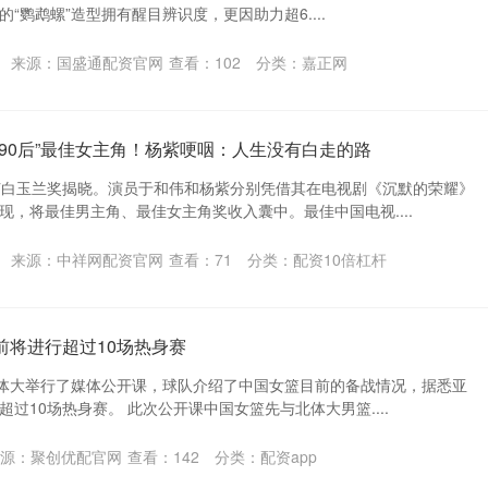
“鹦鹉螺”造型拥有醒目辨识度，更因助力超6....
来源：国盛通配资官网
查看：
102
分类：
嘉正网
“90后”最佳女主角！杨紫哽咽：人生没有白走的路
节白玉兰奖揭晓。演员于和伟和杨紫分别凭借其在电视剧《沉默的荣耀》
现，将最佳男主角、最佳女主角奖收入囊中。最佳中国电视....
来源：中祥网配资官网
查看：
71
分类：
配资10倍杠杆
前将进行超过10场热身赛
北体大举行了媒体公开课，球队介绍了中国女篮目前的备战情况，据悉亚
过10场热身赛。 此次公开课中国女篮先与北体大男篮....
源：聚创优配官网
查看：
142
分类：
配资app