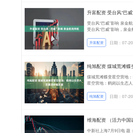
升富配资 受台风“巴威
受台风“巴威”影响 泉金
受台风“巴威”影响，泉金航
日期：07-20
升富配资
纯旭配资 煤城荒滩
煤城荒滩蝶变星空营地：
星空营地：鹤岗以生态人文
日期：07-20
纯旭配资
维海配资 （活力中国
中新社上海7月9日电 题