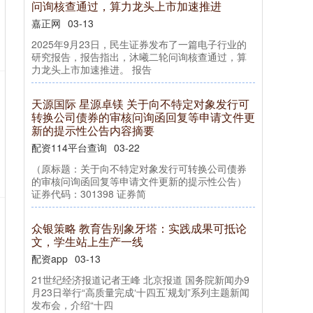
问询核查通过，算力龙头上市加速推进
嘉正网
03-13
2025年9月23日，民生证券发布了一篇电子行业的
研究报告，报告指出，沐曦二轮问询核查通过，算
力龙头上市加速推进。 报告
天源国际 星源卓镁 关于向不特定对象发行可
转换公司债券的审核问询函回复等申请文件更
新的提示性公告内容摘要
配资114平台查询
03-22
（原标题：关于向不特定对象发行可转换公司债券
的审核问询函回复等申请文件更新的提示性公告）
证券代码：301398 证券简
众银策略 教育告别象牙塔：实践成果可抵论
文，学生站上生产一线
配资app
03-13
21世纪经济报道记者王峰 北京报道 国务院新闻办9
月23日举行“高质量完成‘十四五’规划”系列主题新闻
发布会，介绍“十四