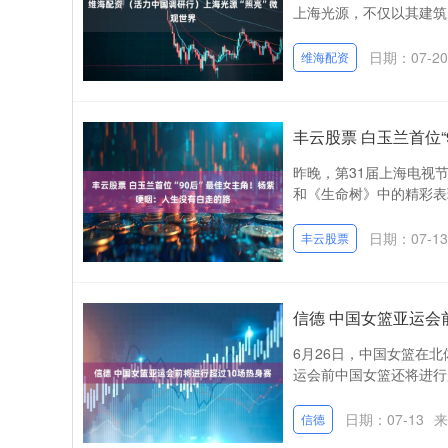
上海光源，不仅以其建筑的
日期：07-20
维海配资
丰云股票 白玉兰首位
昨晚，第31届上海电视
和《生命树》中的精彩表
日期：07-13
丰云股票
信德 中国女篮亚运会
6月26日，中国女篮在
运会前中国女篮还将进行超
日期：07-13
来
信德