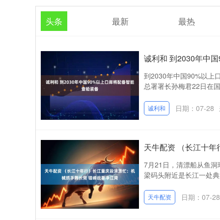
头条
最新
最热
诚利和 到2030年中
到2030年中国90%以上
总署署长孙梅君22日在国新
日期：07-28
诚利和
天牛配资 （长江十年
7月21日，清漂船从鱼
梁码头附近是长江一处典
日期：07-28
天牛配资