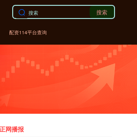
搜索
配资114平台查询
正网播报