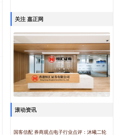
关注 嘉正网
滚动资讯
国客信配 券商观点电子行业点评：沐曦二轮