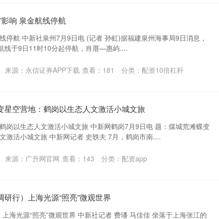
”影响 泉金航线停航
航线停航 中新社泉州7月9日电 (记者 孙虹)据福建泉州海事局9日消息，
线于9日11时10分起停航，肖厝—惠屿....
来源：永信证券APP下载
查看：
181
分类：
配资10倍杠杆
蝶变星空营地：鹤岗以生态人文激活小城文旅
鹤岗以生态人文激活小城文旅 中新网鹤岗7月9日电 题：煤城荒滩蝶变
激活小城文旅 中新网记者 史轶夫 7月，鹤岗市南....
来源：广升网官网
查看：
143
分类：
配资app
调研行）上海光源“照亮”微观世界
：上海光源“照亮”微观世界 中新社记者 费璠 马佳佳 坐落于上海张江的