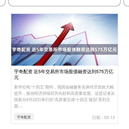
宇奇配资 近5年交易所市场股债融资达到575万亿
元
新华社电“十四五”期间，我国金融服务实体经济质效大幅
提升，推动经济持续回升向好和高质量发展。这是记者从
国新办9月22日举行的“高质量完成‘十四五’规划”系列主
题....
宇奇配资
日期：03-13